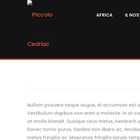
AFRICA
IL NO
0%
Raised:
$0.00
Goal:
$62,000.00
Nullam posuere neque augue, et accumsan est ul
Vestibulum dapibus non enim a molestie. In at con
at mollis blandit. Quisque risus metus, hendrerit u
Donec tortor purus, facilisis non libero ac, tinci
metus fringilla ac. Maecenas fringilla iaculis tem