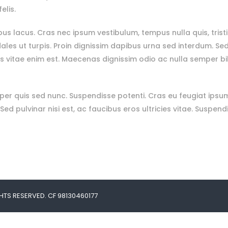
elis.
 lacus. Cras nec ipsum vestibulum, tempus nulla quis, tristiq
les ut turpis. Proin dignissim dapibus urna sed interdum. Sed i
lus vitae enim est. Maecenas dignissim odio ac nulla semper 
r quis sed nunc. Suspendisse potenti. Cras eu feugiat ipsum
Sed pulvinar nisi est, ac faucibus eros ultricies vitae. Suspe
HTS RESERVED. CF 98130460177