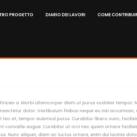
STRO PROGETTO
DIARIO DEI LAVORI
COME CONTRIBUI
tricies a. Morbi ullamcorper diam ut purus sodales tempor. 
sectetur dolor. Vestibulum finibus neque eu nisi accumsan, vit
t leo at, tempor euismod purus. Curabitur libero nunc, facilisis
dunt convallis augue. Curabitur ut orci nec quam ornare facilis
pus. Nunc aliquet, diam ac luctus ornare, enim dui lacinia dolo