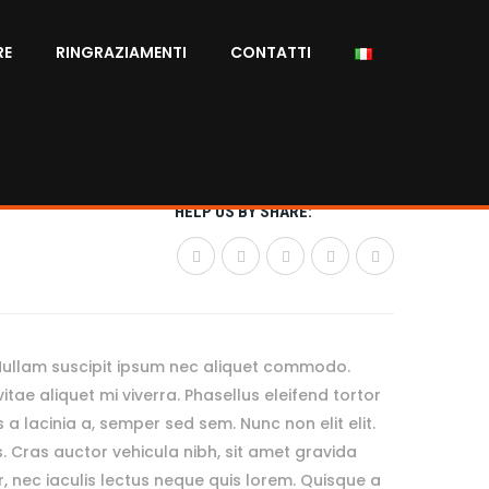
RE
RINGRAZIAMENTI
CONTATTI
HELP US BY SHARE:
Nullam suscipit ipsum nec aliquet commodo.
ae aliquet mi viverra. Phasellus eleifend tortor
 a lacinia a, semper sed sem. Nunc non elit elit.
is. Cras auctor vehicula nibh, sit amet gravida
r, nec iaculis lectus neque quis lorem. Quisque a