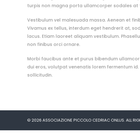
turpis non magna porta ullamcorper sodales at f
Vestibulum vel malesuada massa. Aenean et finibus
Vivamus ex tellus, interdum eget hendrerit at, soda
lacus. Etiam laoreet aliquam vestibulum. Phasel
non finibus orci ornare.
Morbi faucibus ante et purus bibendum ullamcorpe
dui eros, volutpat venenatis lorem fermentum id. 
sollicitudin.
© 2026 ASSOCIAZIONE PICCOLO CEDRIAC ONLUS. ALL RIG