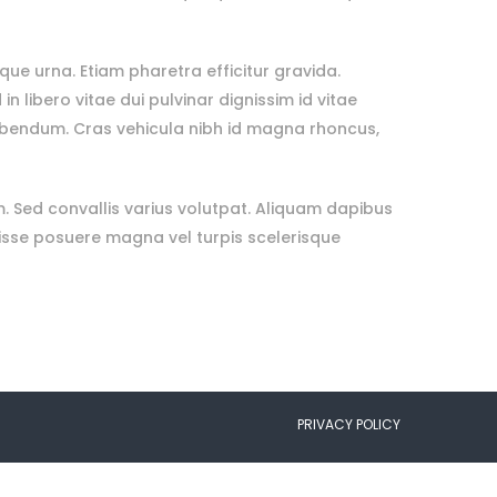
ue urna. Etiam pharetra efficitur gravida.
n libero vitae dui pulvinar dignissim id vitae
bibendum. Cras vehicula nibh id magna rhoncus,
. Sed convallis varius volutpat. Aliquam dapibus
ndisse posuere magna vel turpis scelerisque
PRIVACY POLICY