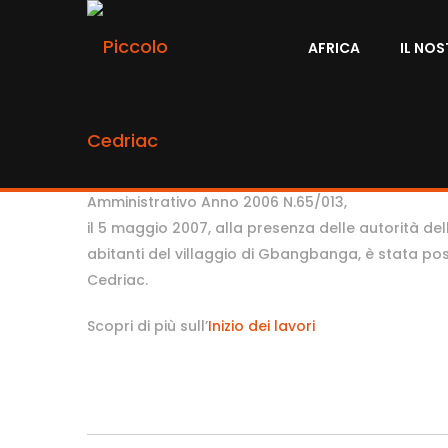
AFRICA
IL NO
By
Cedriac
Dopo la donazione di un terreno di otto ettari da
Amministrativo Anno 2006 N.65/013,
il 5 maggio 2007, alla presenza delle autorità de
abitanti del villaggio di Gbangbanga, è stata pos
Cedriac.
Scopri di più sull’
Inizio dei lavori