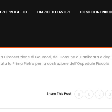
STRO PROGETTO
DIARIO DEI LAVORI
COME CONTRIBUI
 parte del Comune di Banikoara il 12 luglio 2006 con Decreto
lla Circoscrizione di Goumori, del Comune di Banikoara e degl
ata la Prima Pietra per la costruzione dell’Ospedale Piccolo
Share This Post