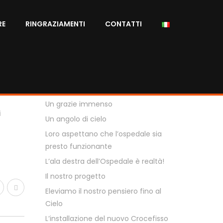
RE
RINGRAZIAMENTI
CONTATTI
ALTRE NEWS
La mia “avventura” africana
L’elettricità arriva all’Ospedale
Santo Natale 2023
Un grazie immenso
i
Un angolo di cielo
Loro aspettano che l’ospedale sia
presto funzionante
L’ala destra dell’Ospedale è realtà!
Il nostro progetto
Eleviamo il nostro pensiero fino al
Cielo
L’installazione del nuovo Crocefisso