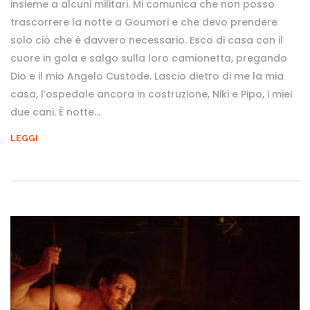
insieme a alcuni militari. Mi comunica che non posso
trascorrere la notte a Goumori e che devo prendere
solo ciò che è davvero necessario. Esco di casa con il
cuore in gola e salgo sulla loro camionetta, pregando
Dio e il mio Angelo Custode. Lascio dietro di me la mia
casa, l’ospedale ancora in costruzione, Niki e Pipo, i miei
due cani. È notte...
LEGGI